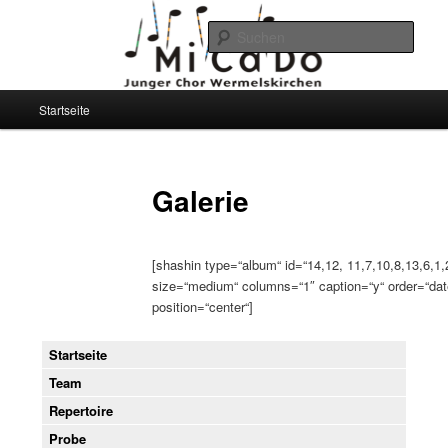
Such
Junger Chor MiCaDo
Hauptmenü
Startseite
Zum
Zum
Wermelskirchen
primären
sekundären
Galerie
Inhalt
Inhalt
springen
springen
[shashin type=“album“ id=“14,12, 11,7,10,8,13,6,1,
size=“medium“ columns=“1″ caption=“y“ order=“dat
position=“center“]
Startseite
Team
Repertoire
Probe