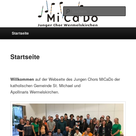
Such
Junger Chor MiCaDo
Hauptmenü
Startseite
Zum
Zum
Wermelskirchen
primären
sekundären
Startseite
Inhalt
Inhalt
Veröffentlicht am
19. März 2018
von
admin
springen
springen
Willkommen
auf der Webseite des Jungen Chors MiCaDo der
katholischen Gemeinde St. Michael und
Apollinaris Wermelskirchen.