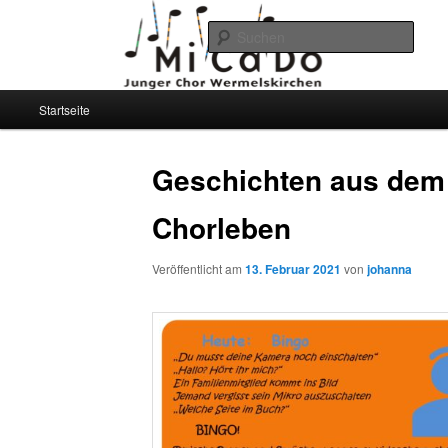
Such
Junger Chor MiCaDo
Hauptmenü
Startseite
Zum
Zum
Wermelskirchen
primären
sekundären
Geschichten aus dem
Inhalt
Inhalt
Chorleben
springen
springen
Veröffentlicht am
13. Februar 2021
von
johanna