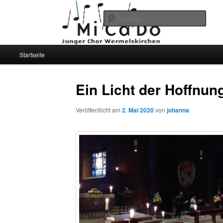
Such
Junger Chor MiCaDo
Hauptmenü
Startseite
Zum
Zum
Wermelskirchen
primären
sekundären
Ein Licht der Hoffnu
Inhalt
Inhalt
Veröffentlicht am
2. Mai 2020
von
johanna
springen
springen