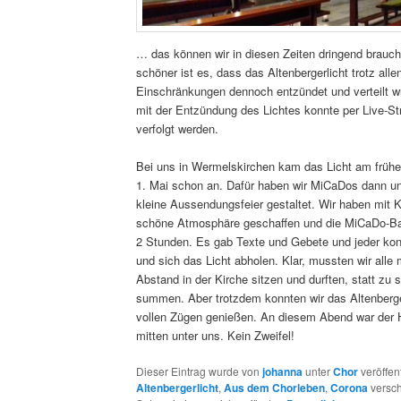
… das können wir in diesen Zeiten dringend brau
schöner ist es, dass das Altenbergerlicht trotz alle
Einschränkungen dennoch entzündet und verteilt wu
mit der Entzündung des Lichtes konnte per Live-S
verfolgt werden.
Bei uns in Wermelskirchen kam das Licht am früh
1. Mai schon an. Dafür haben wir MiCaDos dann u
kleine Aussendungsfeier gestaltet. Wir haben mit 
schöne Atmosphäre geschaffen und die MiCaDo-Ban
2 Stunden. Es gab Texte und Gebete und jeder k
und sich das Licht abholen. Klar, mussten wir alle
Abstand in der Kirche sitzen und durften, statt zu 
summen. Aber trotzdem konnten wir das Altenberge
vollen Zügen genießen. An diesem Abend war der H
mitten unter uns. Kein Zweifel!
Dieser Eintrag wurde von
johanna
unter
Chor
veröffent
Altenbergerlicht
,
Aus dem Chorleben
,
Corona
versch